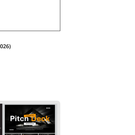
0026)