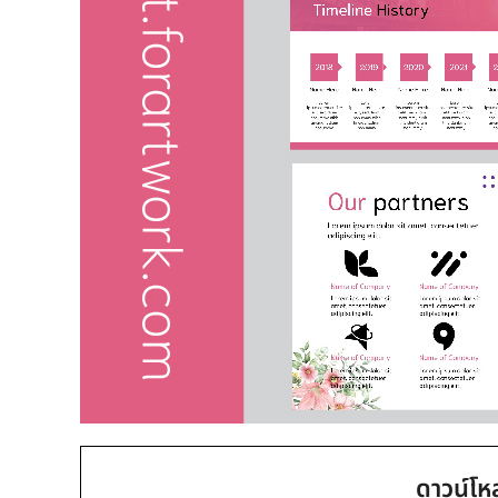
ดาวน์โห