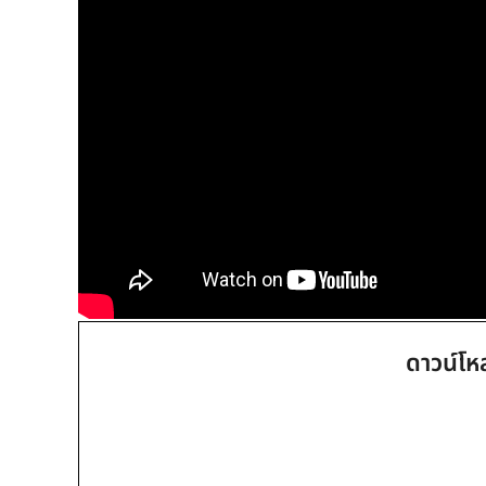
ดาวน์โห