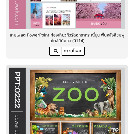
เทมเพลต PowerPoint ท่องเที่ยวทัวร์ดอกซากุระญี่ปุ่น พื้นหลังสีชมพู
สไตล์มินิมอล (0114)
ดาวน์โหลด