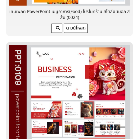
เทมเพลต PowerPoint เมนูอาหาร(Food) โปรโมทร้าน สไตล์มินิมอล สี
ส้ม (0024)
ดาวน์โหลด