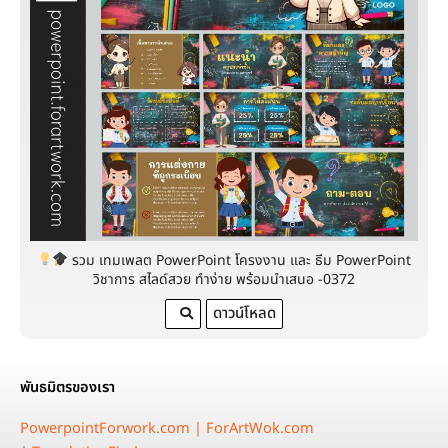
รวม เทมเพลต PowerPoint โครงงาน และ ธีม PowerPoint
วิชาการ สไลด์สวย ทำง่าย พร้อมนำเสนอ -0372
ดาวน์โหลด
พันธมิตรของเรา
PowerpointForwork.com |
ForArtWok.com