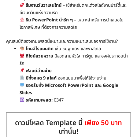
ธีมงานวันวาเลนไทน์
– ใช้สำหรับตกแต่งสไลด์งานปาร์ตี้และ
อีเวนต์วันแห่งความรัก
ธีม PowerPoint น่ารัก ๆ
– เหมาะสำหรับการนำเสนอใน
โอกาสพิเศษ ที่ต้องการความสดใส
คุณสมบัติของเทมเพลตนี้เหมาะและความเหมาะสมของการใช้งาน?
โทนสีโรแมนติก
เช่น ชมพู แดง และพาสเทล
ดีไซน์สวยหวาน
มีลวดลายหัวใจ การ์ตูน และองค์ประกอบน่า
รัก
ฟอนต์อ่านง่าย
มีทั้งหมด 9 สไลด์
ออกแบบมาเพื่อให้ใช้งานง่าย
รองรับทั้ง Microsoft PowerPoint และ Google
Slides
รหัสเทมเพลต:
0347
ดาวน์โหลด Template นี้
เพียง 50 บาท
เท่านั้น!