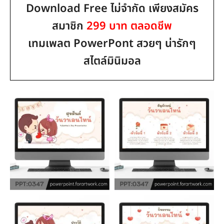
Download Free ไม่จำกัด เพียงสมัคร
สมาชิก
299 บาท ตลอดชีพ
เทมเพลต PowerPont สวยๆ น่ารักๆ
สไตล์มินิมอล