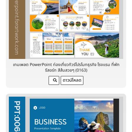
เทมเพลต PowerPoint ท่องเที่ยวทัวร์โปรโมทธุรกิจ โรงแรม ที่พัก
รีสอร์ท สีส้มสวยๆ (0163)
ดาวน์โหลด