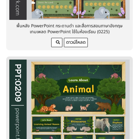
พื้นหลัง PowerPoint กระดานดำ และสื่อการสอนภาษาอังกฤษ
เทมเพลต PowerPoint ใช้ในห้องเรียน (0225)
ดาวน์โหลด