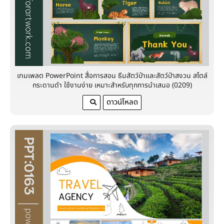
เทมเพลต PowerPoint สื่อการสอน ธีมสัตว์ป่าและสัตว์ป่าสงวน สไตล์
กระดานดำ ใช้งานง่าย เหมาะสำหรับทุกการนำเสนอ (0209)
ดาวน์โหลด