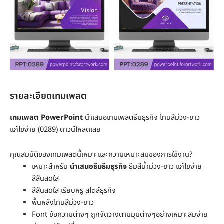
รายละเอียดเทมเพลต
เทมเพลต PowerPoint
นำเสนอเทมเพลตธีมธุรกิจ โทนสีม่วง-ขาว
แก้ไขง่าย (0289) ดาวน์โหลดเลย
คุณสมบัติของเทมเพลตนี้เหมาะและความเหมาะสมของการใช้งาน?
เหมาะสำหรับ
นำเสนอธีมธีมธุรกิจ
ธีมสีน้ำม่วง-ขาว แก้ไขง่าย
สีสันสดใส
สีสันสดใส เรียบหรู สไตล์ธุรกิจ
พื้นหลังโทนสีม่วง-ขาว
Font ข้อความต่างๆ ถูกจัดวางตามมุมต่างๆอย่างเหมาะสมง่าย