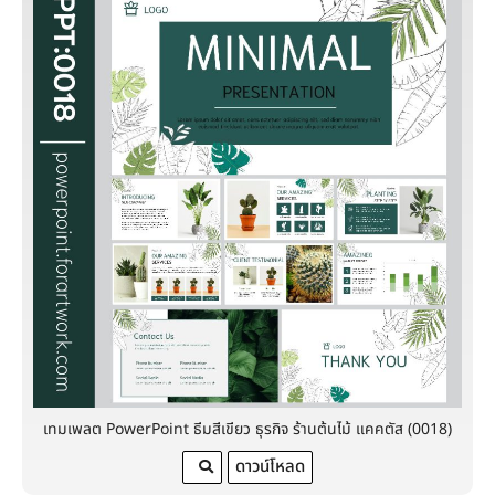
เทมเพลต PowerPoint ธีมสีเขียว ธุรกิจ ร้านต้นไม้ แคคตัส (0018)
ดาวน์โหลด