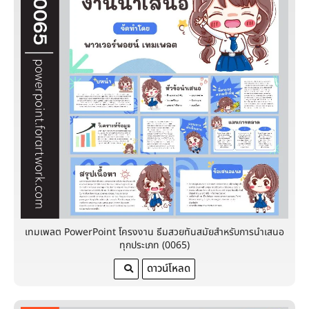
เทมเพลต PowerPoint โครงงาน ธีมสวยทันสมัยสำหรับการนำเสนอ
ทุกประเภท (0065)
ดาวน์โหลด