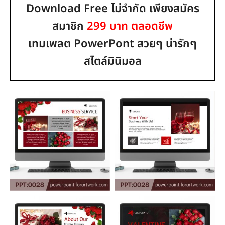
Download Free ไม่จำกัด เพียงสมัคร
สมาชิก
299 บาท ตลอดชีพ
เทมเพลต PowerPont สวยๆ น่ารักๆ
สไตล์มินิมอล