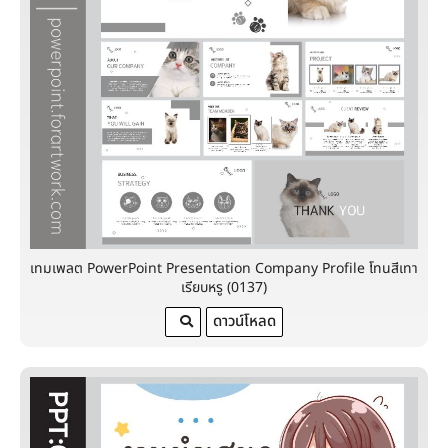
เทมเพลต PowerPoint Presentation Company Profile โทนสีเทา
เรียบหรู (0137)
ดาวน์โหลด