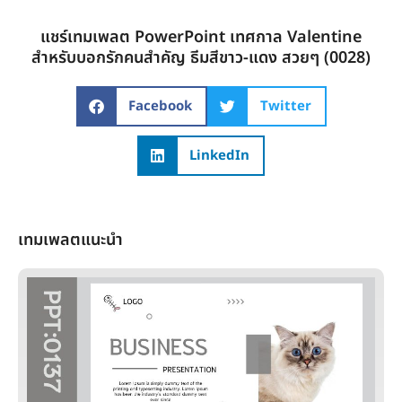
แชร์เทมเพลต PowerPoint เทศกาล Valentine
สำหรับบอกรักคนสำคัญ ธีมสีขาว-แดง สวยๆ (0028)
Facebook
Twitter
LinkedIn
เทมเพลตแนะนำ