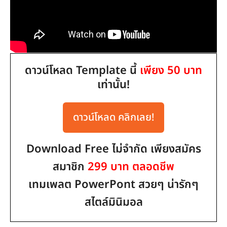
ดาวน์โหลด Template นี้
เพียง 50 บาท
เท่านั้น!
ดาวน์โหลด คลิกเลย!
Download Free ไม่จำกัด เพียงสมัคร
สมาชิก
299 บาท ตลอดชีพ
เทมเพลต PowerPont สวยๆ น่ารักๆ
สไตล์มินิมอล