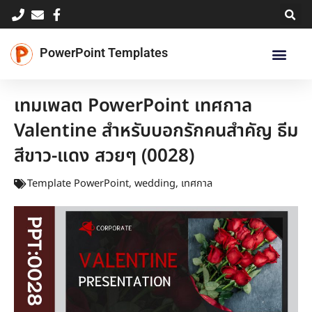
Skip
to
content
PowerPoint Templates
เทมเพลต PowerPoint เทศกาล
Valentine สำหรับบอกรักคนสำคัญ ธีม
สีขาว-แดง สวยๆ (0028)
Template PowerPoint
,
wedding
,
เทศกาล