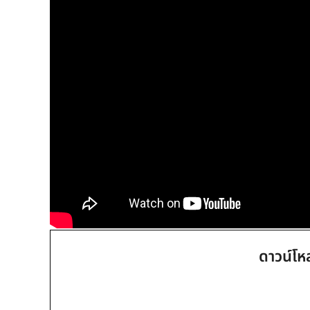
ดาวน์โห