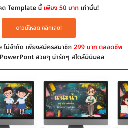
ลด Template นี้
เพียง 50 บาท
เท่านั้น!
ดาวน์โหลด คลิกเลย!
ไม่จำกัด เพียงสมัครสมาชิก
299 บาท ตลอดชีพ
PowerPont สวยๆ น่ารักๆ สไตล์มินิมอล