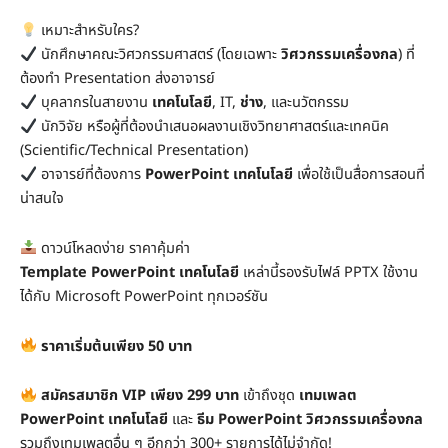
เหมาะสำหรับใคร?
นักศึกษาคณะวิศวกรรมศาสตร์ (โดยเฉพาะ
วิศวกรรมเครื่องกล
) ที่
ต้องทำ Presentation ส่งอาจารย์
บุคลากรในสายงาน
เทคโนโลยี
, IT,
ช่าง
, และนวัตกรรม
นักวิจัย หรือผู้ที่ต้องนำเสนอผลงานเชิงวิทยาศาสตร์และเทคนิค
(Scientific/Technical Presentation)
อาจารย์ที่ต้องการ
PowerPoint เทคโนโลยี
เพื่อใช้เป็นสื่อการสอนที่
น่าสนใจ
ดาวน์โหลดง่าย ราคาคุ้มค่า
Template PowerPoint เทคโนโลยี
เหล่านี้รองรับไฟล์ PPTX ใช้งาน
ได้กับ Microsoft PowerPoint ทุกเวอร์ชัน
ราคาเริ่มต้นเพียง 50 บาท
สมัครสมาชิก VIP เพียง 299 บาท
เข้าถึงชุด
เทมเพลต
PowerPoint เทคโนโลยี
และ
ธีม PowerPoint วิศวกรรมเครื่องกล
รวมถึงเทมเพลตอื่น ๆ อีกกว่า 300+ รายการได้ไม่จำกัด!