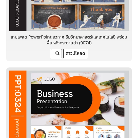
เทมเพลต PowerPoint อวกาศ ธีมวิทยาศาสตร์และเทคโนโลยี พร้อม
พื้นหลังกระดานดำ (0074)
ดาวน์โหลด