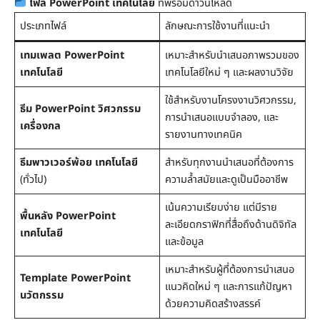
ไฟล์ PowerPoint เทคโนโลยี
ที่พร้อมดาวน์โหลด
ประเภทไฟล์
ลักษณะการใช้งานที่แนะนำ
เทมเพลต PowerPoint
เหมาะสำหรับนำเสนอภาพรวมของ
เทคโนโลยี
เทคโนโลยีใหม่ ๆ และผลงานวิจัย
ใช้สำหรับงานโครงงานวิศวกรรม,
ธีม PowerPoint วิศวกรรม
การนำเสนอแบบจำลอง, และ
เครื่องกล
รายงานทางเทคนิค
ธีมพาวเวอร์พ้อย เทคโนโลยี
สำหรับทุกงานนำเสนอที่ต้องการ
(ทั่วไป)
ความล้ำสมัยและดูเป็นมืออาชีพ
เน้นความเรียบง่าย แต่มีราย
พื้นหลัง PowerPoint
ละเอียดกราฟิกที่สื่อถึงด้านดิจิทัล
เทคโนโลยี
และข้อมูล
เหมาะสำหรับผู้ที่ต้องการนำเสนอ
Template PowerPoint
แนวคิดใหม่ ๆ และการแก้ปัญหา
นวัตกรรม
ด้วยความคิดสร้างสรรค์