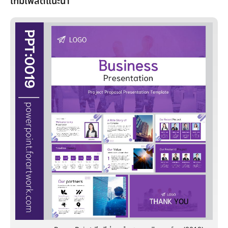
เทมเพลตแนะนำ