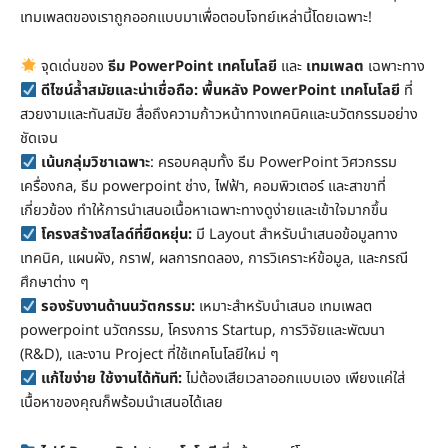
เทมเพลตของเราถูกออกแบบมาเพื่อตอบโจทย์เหล่านี้โดยเฉพาะ!
จุดเด่นของ
ธีม PowerPoint เทคโนโลยี
และ
เทมเพลต
เฉพาะทาง
ดีไซน์ล้ำสมัยและน่าเชื่อถือ:
พื้นหลัง PowerPoint เทคโนโลยี
ที่
สวยงามและทันสมัย สื่อถึงความก้าวหน้าทางเทคนิคและนวัตกรรมอย่าง
ชัดเจน
เน้นกลุ่มวิชาเฉพาะ
: ครอบคลุมทั้ง ธีม PowerPoint วิศวกรรม
เครื่องกล, ธีม powerpoint ช่าง, ไฟฟ้า, คอมพิวเตอร์ และสาขาที่
เกี่ยวข้อง ทำให้การนำเสนอเนื้อหาเฉพาะทางดูง่ายและเข้าใจมากขึ้น
โครงสร้างสไลด์ที่ยืดหยุ่น:
มี Layout สำหรับนำเสนอข้อมูลทาง
เทคนิค, แผนผัง, กราฟ, ผลการทดลอง, การวิเคราะห์ข้อมูล, และกรณี
ศึกษาต่าง ๆ
รองรับงานด้านนวัตกรรม:
เหมาะสำหรับนำเสนอ เทมเพลต
powerpoint นวัตกรรม, โครงการ Startup, การวิจัยและพัฒนา
(R&D), และงาน Project ที่ใช้เทคโนโลยีใหม่ ๆ
แก้ไขง่าย ใช้งานได้ทันที:
ไม่ต้องเสียเวลาออกแบบเอง เพียงแค่ใส่
เนื้อหาของคุณก็พร้อมนำเสนอได้เลย