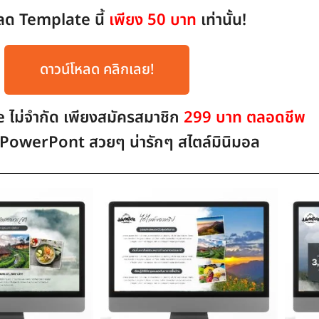
ลด Template นี้
เพียง 50 บาท
เท่านั้น!
ดาวน์โหลด คลิกเลย!
ไม่จำกัด เพียงสมัครสมาชิก
299 บาท ตลอดชีพ
PowerPont สวยๆ น่ารักๆ สไตล์มินิมอล