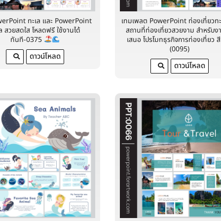
werPoint ทะเล และ PowerPoint
เทมเพลต PowerPoint ท่องเที่ยวทะ
ล สวยสดใส โหลดฟรี ใช้งานได้
สถานที่ท่องเที่ยวสวยงาม สำหรับ
ทันที-0375
เสนอ โปรโมทธุรกิจการท่องเที่ยว ส
(0095)
ดาวน์โหลด
ดาวน์โหลด