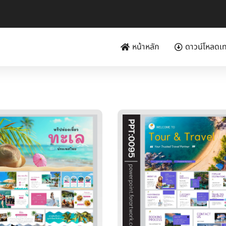
หน้าหลัก
ดาวน์โหลดเ