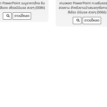
ต PowerPoint เมนูอาหารไทย ธีม
เทมเพลต PowerPoint ทะเลธีมธรร
สีแดง สไตลมินิมอล สวยๆ (0086)
สวยงาม สำหรับงานนำเสนอทุกโอกา
สีเขียว มินิมอล สวยๆ (0066)
ดาวน์โหลด
ดาวน์โหลด