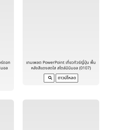
วร์ดอก
เทมเพลต PowerPoint เที่ยวทัวร์ญี่ปุ่น พื้น
ินิมอล
หลังสีแดงสดใส สไตล์มินิมอล (0107)
ดาวน์โหลด