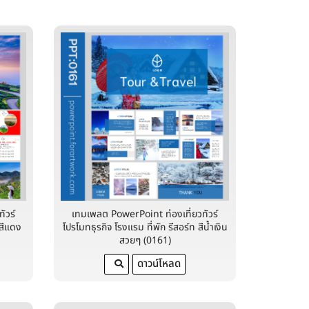
ัวร์
เทมเพลต PowerPoint ท่องเที่ยวทัวร์
 สีแดง
โปรโมทธุรกิจ โรงแรม ที่พัก รีสอร์ท สีน้ำเงิน
สวยๆ (0161)
ดาวน์โหลด