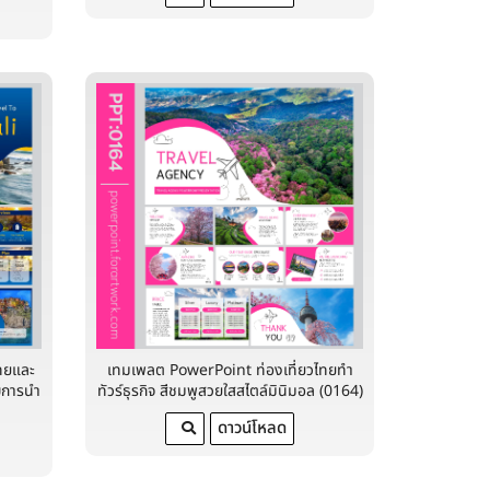
ทยและ
เทมเพลต PowerPoint ท่องเที่ยวไทยทำ
ับการนำ
ทัวร์ธุรกิจ สีชมพูสวยใสสไตล์มินิมอล (0164)
ดาวน์โหลด