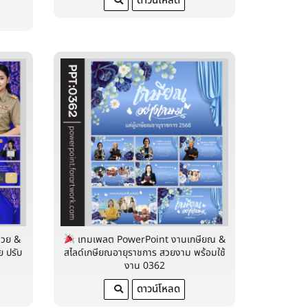
ดาวน์โหลด
่วย &
เทมเพลต PowerPoint งานเกษียณ &
ย ปรับ
สไลด์เกษียณอายุราชการ สวยงาม พร้อมใช้
งาน 0362
ดาวน์โหลด