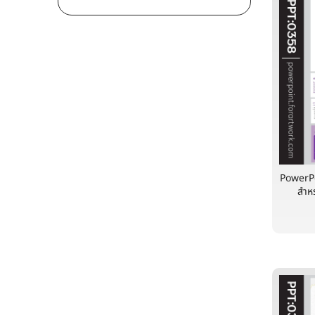
PowerPo
สำหร