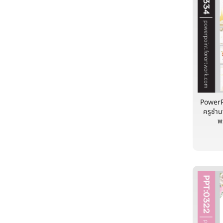
PowerP
ครูชำ
พ