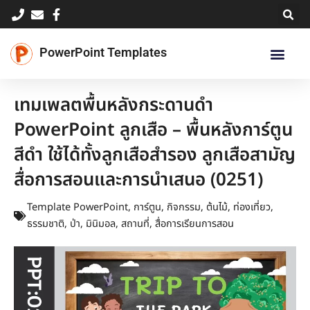
Skip
to
content
PowerPoint Templates
เทมเพลตพื้นหลังกระดานดำ
PowerPoint ลูกเสือ – พื้นหลังการ์ตูน
สีดำ ใช้ได้ทั้งลูกเสือสำรอง ลูกเสือสามัญ
สื่อการสอนและการนำเสนอ (0251)
Template PowerPoint
,
การ์ตูน
,
กิจกรรม
,
ต้นไม้
,
ท่องเที่ยว
,
ธรรมชาติ
,
ป่า
,
มินิมอล
,
สถานที่
,
สื่อการเรียนการสอน