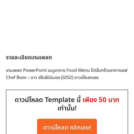
รายละเอียดเทมเพลต
เทมเพลต PowerPoint เมนูอาหาร Food Menu โปรโมทร้านอาหารเชฟ
Chef สีแดง – ขาว สไตล์มินิมอล (0252) ดาวน์โหลดเลย
ดาวน์โหลด Template นี้
เพียง 50 บาท
เท่านั้น!
ดาวน์โหลด คลิกเลย!