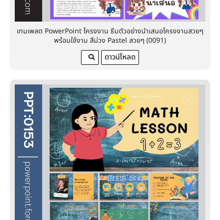
เทมเพลต PowerPoint โครงงาน ธีมตัวอย่างนำเสนอโครงงานสวยๆ
พร้อมใช้งาน สีม่วง Pastel สวยๆ (0091)
ดาวน์โหลด