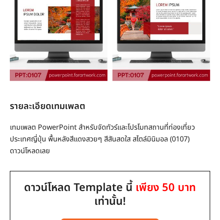
รายละเอียดเทมเพลต
เทมเพลต PowerPoint สำหรับจัดทัวร์และโปรโมทสถานที่ท่องเที่ยว
ประเทศญี่ปุ่น พื้นหลังสีแดงสวยๆ สีสันสดใส สไตล์มินิมอล (0107)
ดาวน์โหลดเลย
ดาวน์โหลด Template นี้
เพียง 50 บาท
เท่านั้น!