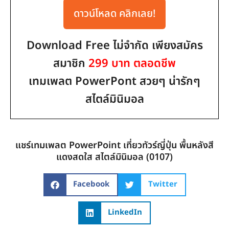
ดาวน์โหลด คลิกเลย!
Download Free ไม่จำกัด เพียงสมัคร
สมาชิก
299 บาท ตลอดชีพ
เทมเพลต PowerPont สวยๆ น่ารักๆ
สไตล์มินิมอล
แชร์เทมเพลต PowerPoint เที่ยวทัวร์ญี่ปุ่น พื้นหลังสี
แดงสดใส สไตล์มินิมอล (0107)
Facebook
Twitter
LinkedIn