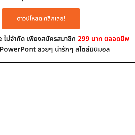
ดาวน์โหลด คลิกเลย!
ไม่จำกัด เพียงสมัครสมาชิก
299 บาท ตลอดชีพ
PowerPont สวยๆ น่ารักๆ สไตล์มินิมอล