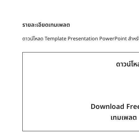
รายละเอียดเทมเพลต
ดาวน์โหลด Template Presentation PowerPoint สำหรับจั
ดาวน์โห
Download Free 
เทมเพลต 