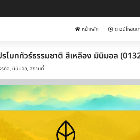
หน้าหลัก
ดาวน์โหลดเ
โมททัวร์ธรรมชาติ สีเหลือง มินิมอล (013
ธรุกิจ
,
มินิมอล
,
สถานที่