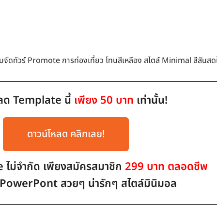
ดทัวร์ Promote การท่องเที่ยว โทนสีเหลือง สไตล์ Minimal สีสันสด
ลด Template นี้
เพียง 50 บาท
เท่านั้น!
ดาวน์โหลด คลิกเลย!
ไม่จำกัด เพียงสมัครสมาชิก
299 บาท ตลอดชีพ
PowerPont สวยๆ น่ารักๆ สไตล์มินิมอล