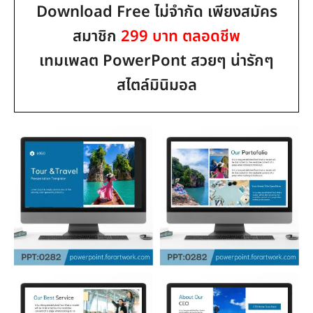
Download Free ไม่จำกัด เพียงสมัคร
สมาชิก
299 บาท ตลอดชีพ
เทมเพลต PowerPont สวยๆ น่ารักๆ
สไตล์มินิมอล