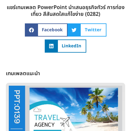
แชร์เทมเพลต PowerPoint นำเสนอธุรกิจทัวร์ การท่อง
เที่ยว สีสันสดใสแก้ไขง่าย (0282)
Facebook
Twitter
LinkedIn
เทมเพลตแนะนำ