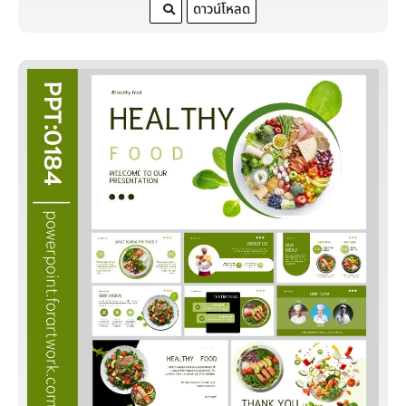
ดาวน์โหลด