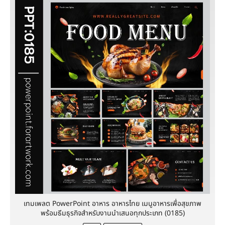
เทมเพลต PowerPoint อาหาร อาหารไทย เมนูอาหารเพื่อสุขภาพ
พร้อมธีมธุรกิจสำหรับงานนำเสนอทุกประเภท (0185)