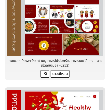
เทมเพลต PowerPoint เมนูอาหารโปรโมทร้านอาหารเชฟ สีแดง – ขาว
สไตล์มินิมอล (0252)
ดาวน์โหลด