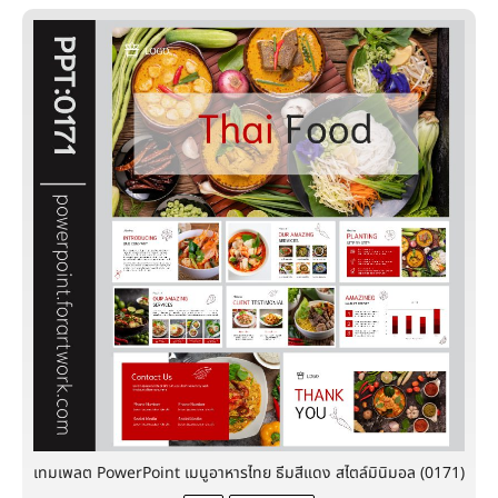
เทมเพลต PowerPoint เมนูอาหารไทย ธีมสีแดง สไตล์มินิมอล (0171)