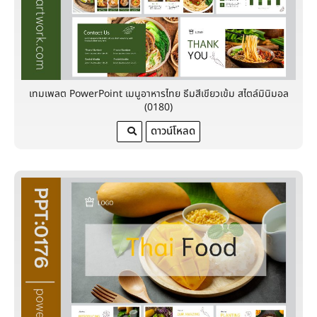
เทมเพลต PowerPoint เมนูอาหารไทย ธีมสีเขียวเข้ม สไตล์มินิมอล
(0180)
ดาวน์โหลด