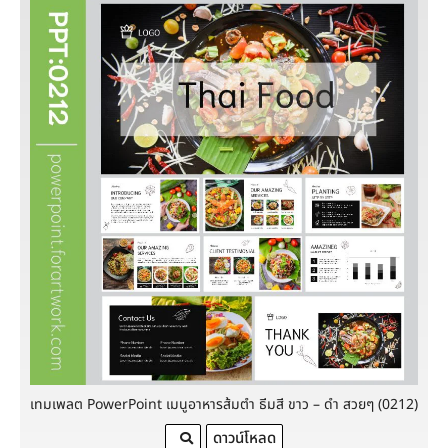
เทมเพลต PowerPoint เมนูอาหารส้มตำ ธีมสี ขาว – ดำ สวยๆ (0212)
ดาวน์โหลด