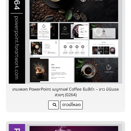
เทมเพลต PowerPoint เมนูกาแฟ Coffee ธีมสีดำ – ขาว มินิมอล
สวยๆ (0264)
ดาวน์โหลด