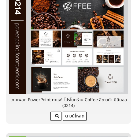
เทมเพลต PowerPoint กาแฟ โปรโมทร้าน Coffee สีขาวดำ มินิมอล
(0214)
ดาวน์โหลด