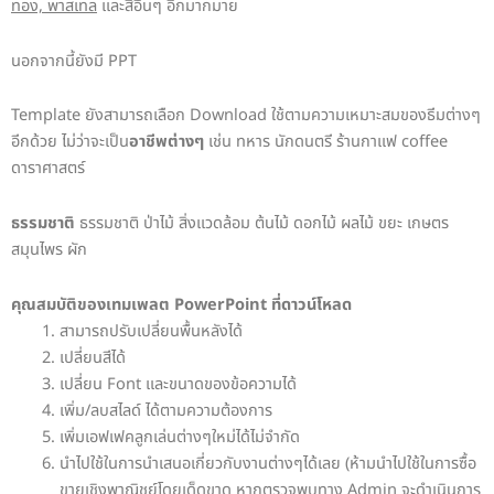
ทอง, พาสเทล
และสีอื่นๆ อีกมากมาย
นอกจากนี้ยังมี PPT
Template ยังสามารถเลือก Download ใช้ตามความเหมาะสมของธีมต่างๆ
อีกด้วย ไม่ว่าจะเป็น
อาชีพต่างๆ
เช่น ทหาร นักดนตรี ร้านกาแฟ coffee
ดาราศาสตร์
ธรรมชาติ
ธรรมชาติ ป่าไม้ สิ่งแวดล้อม ต้นไม้ ดอกไม้ ผลไม้ ขยะ เกษตร
สมุนไพร ผัก
คุณสมบัติของเทมเพลต
PowerPoint
ที่ดาวน์โหลด
สามารถปรับเปลี่ยนพื้นหลังได้
เปลี่ยนสีได้
เปลี่ยน Font และขนาดของข้อความได้
เพิ่ม/ลบสไลด์ ได้ตามความต้องการ
เพิ่มเอฟเฟคลูกเล่นต่างๆใหม่ได้ไม่จำกัด
นำไปใช้ในการนำเสนอเกี่ยวกับงานต่างๆได้เลย (ห้ามนำไปใช้ในการซื้อ
ขายเชิงพาณิชย์โดยเด็ดขาด หากตรวจพบทาง Admin จะดำเนินการ