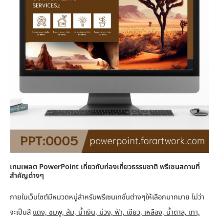
เทมเพลต PowerPoint เกี่ยวกับท่องเที่ยวธรรมชาติ พรีเซนสถานที่
สำคัญต่างๆ
ภายในเว็บไซต์มีหมวดหมู่สำหรับพรีเซนเทชั่นต่างๆให้เลือกมากมาย ไม่ว่า
จะเป็นสี
แดง, ชมพู, ส้ม, น้ำเงิน, ม่วง, ฟ้า, เขียว, เหลือง, น้ำตาล, เทา,