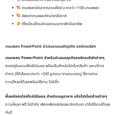
เทมเพลทมีหลากหลายสไตล์ มากกว่า +100 เทมเพลต
อัพเดทเทมเพลตใหม่ทุกสัปดาห์
ดีไซน์ใหม่โดยนักออกแบบกราฟิกมืออาชีพ
เทมเพลต PowerPoint นำเสนอแผนผังธุรกิจ องค์กรบริษัท
เทมเพลต PowerPoint สำหรับนำเสนอธุรกิจองค์กรบริษัทต่างๆ
สวยหรูในแบบสไตล์มินิมอล พร้อมธีมสำหรับโปรโมทสินค้า และบริการ
ต่างๆ มีให้เลือกมากกว่า +200 รูปแบบ ตามหมวดหมู่ ใช้งานง่าย
ดาวน์โหลดได้เลยพร้อมใช้งาน ไม่มีกั๊ก
พื้นหลังสดใสสไตล์มินิมอล สำหรับเมนูอาหาร หรือโปรโมทร้านต่างๆ
ดาวนโหลด ฟรี ไม่จำกัด เพียงเพียงสมัครสมาชิกกับเรา นำไปใช้งานได้เลย
ทันที