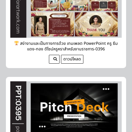
สง่างามและเป็นทางการด้วย เทมเพลต PowerPoint ครู ธีม
แดง-ทอง ดีไซน์หรูหราสำหรับงานราชการ-0396
ดาวน์โหลด