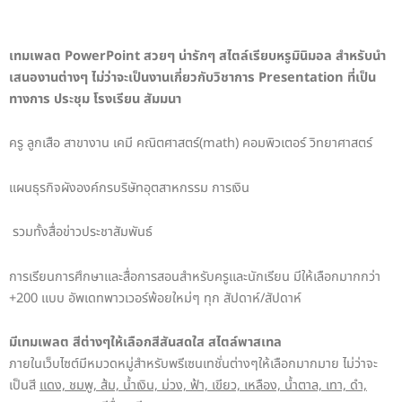
เทมเพลต PowerPoint สวยๆ น่ารักๆ สไตล์เรียบหรูมินิมอล สำหรับนำ
เสนองานต่างๆ ไม่ว่าจะเป็นงานเกี่ยวกับวิชาการ Presentation ที่เป็น
ทางการ ประชุม โรงเรียน สัมมนา
ครู ลูกเสือ สาขางาน เคมี คณิตศาสตร์(math) คอมพิวเตอร์ วิทยาศาสตร์
แผนธุรกิจผังองค์กรบริษัทอุตสาหกรรม การเงิน
รวมทั้งสื่อข่าวประชาสัมพันธ์
การเรียนการศึกษาและสื่อการสอนสำหรับครูและนักเรียน มีให้เลือกมากกว่า
+200 แบบ อัพเดทพาวเวอร์พ้อยใหม่ๆ ทุก สัปดาห์/สัปดาห์
มีเทมเพลต สีต่างๆให้เลือกสีสันสดใส สไตล์พาสเทล
ภายในเว็บไซต์มีหมวดหมู่สำหรับพรีเซนเทชั่นต่างๆให้เลือกมากมาย ไม่ว่าจะ
เป็นสี
แดง, ชมพู, ส้ม, น้ำเงิน, ม่วง, ฟ้า, เขียว, เหลือง, น้ำตาล, เทา, ดำ,